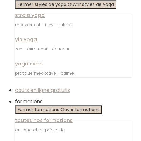
Fermer styles de yoga
Ouvrir styles de yoga
strala yoga
mouvement - flow - fluidité
yin yoga
zen - étirement - douceur
yoga nidra
pratique méditative - calme
cours en ligne gratuits
formations
Fermer formations
Ouvrir formations
toutes nos formations
en ligne et en présentiel