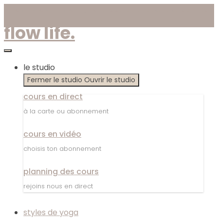
Aller
Rejoins le studio en ligne
dans sa toute nouvelle version dès
au
aujourd'hui !
flow life.
contenu
le studio
Fermer le studio
Ouvrir le studio
cours en direct
à la carte ou abonnement
cours en vidéo
choisis ton abonnement
planning des cours
rejoins nous en direct
styles de yoga